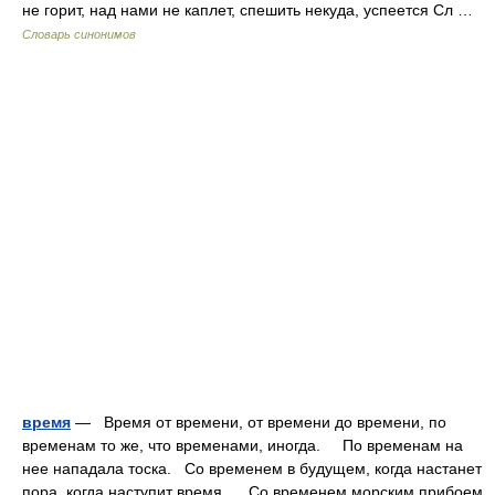
не горит, над нами не каплет, спешить некуда, успеется Сл …
Словарь синонимов
время
— Время от времени, от времени до времени, по
временам то же, что временами, иногда. По временам на
нее нападала тоска. Со временем в будущем, когда настанет
пора, когда наступит время. Со временем морским прибоем