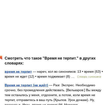
Смотреть что такое "Время не терпит." в других
словарях:
время не терпит
— нареч, кол во синонимов: 13 • время (63) •
время не ждет (12) • время поджимает (8) …
Словарь синонимов
Время не терпит (не ждёт)
— Разг. Экспрес. Необходимо
срочно, без промедления действовать. [Велькаров:] Вы между
тем останьтесь у меня, отдохните, а потом, коли время не
терпит, отправитесь в ваш путь (Крылов. Урок дочкам). Ну,
поехала я, Иван, время не терпит (М. Морозов.… …