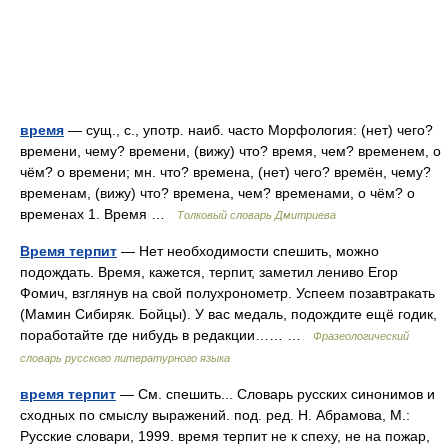
время
— сущ., с., употр. наиб. часто Морфология: (нет) чего?
времени, чему? времени, (вижу) что? время, чем? временем, о
чём? о времени; мн. что? времена, (нет) чего? времён, чему?
временам, (вижу) что? времена, чем? временами, о чём? о
временах 1. Время …
Толковый словарь Дмитриева
Время терпит
— Нет необходимости спешить, можно
подождать. Время, кажется, терпит, заметил лениво Егор
Фомич, взглянув на свой полухронометр. Успеем позавтракать
(Мамин Сибиряк. Бойцы). У вас медаль, подождите ещё годик,
поработайте где нибудь в редакции…… …
Фразеологический
словарь русского литературного языка
время терпит
— См. спешить... Словарь русских синонимов и
сходных по смыслу выражений. под. ред. Н. Абрамова, М.:
Русские словари, 1999. время терпит не к спеху, не на пожар,