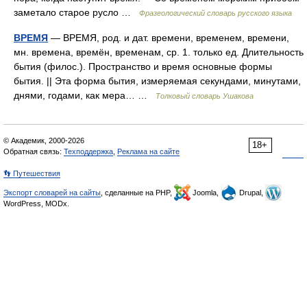
заметало старое русло …
Фразеологический словарь русского языка
ВРЕМЯ
— ВРЕМЯ, род. и дат. времени, временем, времени,
мн. времена, времён, временам, ср. 1. только ед. Длительность
бытия (филос.). Пространство и время основные формы
бытия. || Эта форма бытия, измеряемая секундами, минутами,
днями, годами, как мера… …
Толковый словарь Ушакова
© Академик, 2000-2026
18+
Обратная связь:
Техподдержка
,
Реклама на сайте
👣 Путешествия
Экспорт словарей на сайты
, сделанные на PHP,
Joomla,
Drupal,
WordPress, MODx.